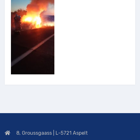
8, Groussgaass | L-5721 Aspelt