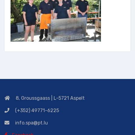
8, Groussgaass | L-5721 Aspelt
(+352) 49771-6225
info.spa@pt.lu