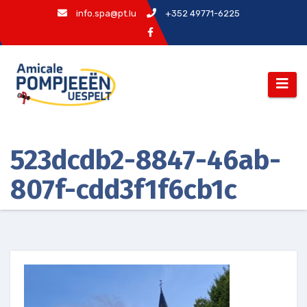
Zum
info.spa@pt.lu
+352 49771-6225
Inhalt
springen
523dcdb2-8847-46ab-
807f-cdd3f1f6cb1c