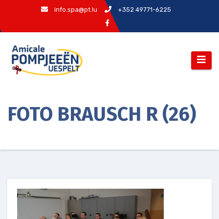
Zum
info.spa@pt.lu
+352 49771-6225
Inhalt
springen
FOTO BRAUSCH R (26)