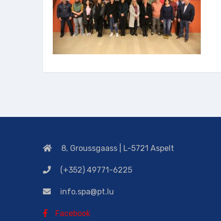
8, Groussgaass | L-5721 Aspelt
(+352) 49771-6225
info.spa@pt.lu
Facebook