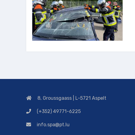
8, Groussgaass | L-5721 Aspelt
(+352) 49771-6225
info.spa@pt.lu