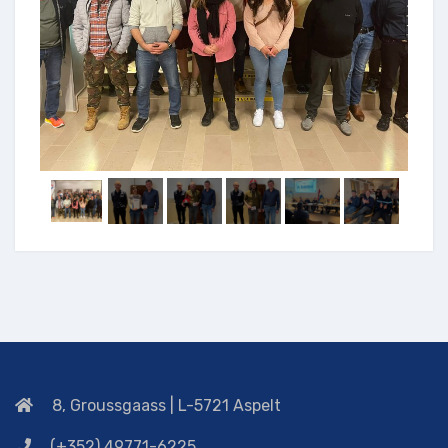
8, Groussgaass | L-5721 Aspelt
(+352) 49771-6225