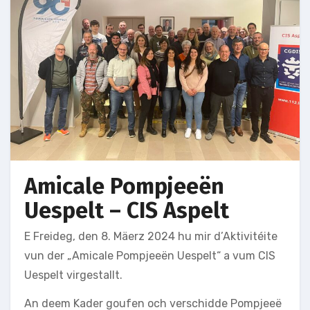
Amicale Pompjeeën
Uespelt – CIS Aspelt
E Freideg, den 8. Mäerz 2024 hu mir d’Aktivitéite
vun der „Amicale Pompjeeën Uespelt“ a vum CIS
Uespelt virgestallt.
An deem Kader goufen och verschidde Pompjeeë