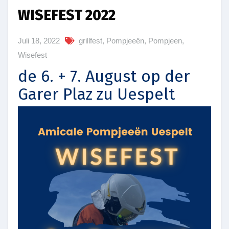
WISEFEST 2022
Juli 18, 2022
grillfest
,
Pompjeeën
,
Pompjeen
,
Wisefest
de 6. + 7. August op der
Garer Plaz zu Uespelt