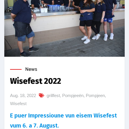
News
Wisefest 2022
Aug. 18, 2022
grillfest
,
Pompjeeën
,
Pompjeen
,
Wisefest
E puer Impressioune vun eisem Wisefest
vum 6. a 7. August.