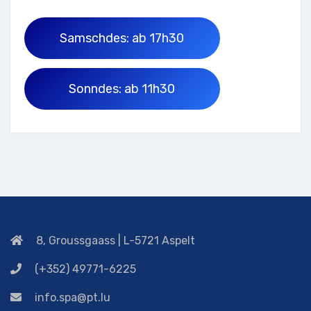
Samschdes: ab 17h30
Sonndes: ab 11h30
8, Groussgaass | L-5721 Aspelt
(+352) 49771-6225
info.spa@pt.lu